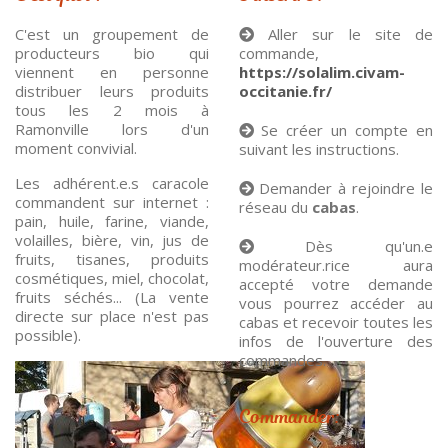
C'est un groupement de
Aller sur le site de
producteurs bio qui
commande,
viennent en personne
https://solalim.civam-
distribuer leurs produits
occitanie.fr/
tous les 2 mois à
Ramonville lors d'un
Se créer un compte en
moment convivial.
suivant les instructions.
Les adhérent.e.s caracole
Demander à rejoindre le
commandent sur internet :
réseau du
cabas
.
pain, huile, farine, viande,
volailles, bière, vin, jus de
Dès qu'un.e
fruits, tisanes, produits
modérateur.rice aura
cosmétiques, miel, chocolat,
accepté votre demande
fruits séchés... (La vente
vous pourrez accéder au
directe sur place n'est pas
cabas et recevoir toutes les
possible).
infos de l'ouverture des
commandes.
Commander: